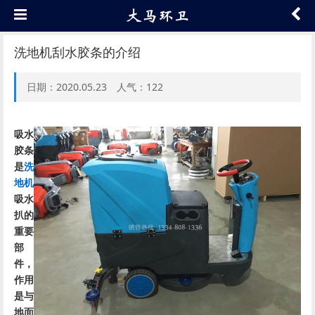
洗地机刮水胶条的介绍
日期：2020.05.23 人气：
122
吸水
胶条
是
洗
地机
吸水
扒的
重要
部
件，
作用
是与
地面